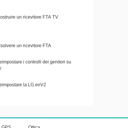
struire un ricevitore FTA TV
solvere un ricevitore FTA
impostare i controlli dei genitori su
V
eimpostare la LG enV2
vi GPS
Ottica