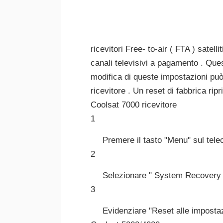
ricevitori Free- to-air ( FTA ) satel
canali televisivi a pagamento . Ques
modifica di queste impostazioni può 
ricevitore . Un reset di fabbrica ripr
Coolsat 7000 ricevitore
1
Premere il tasto "Menu" sul telec
2
Selezionare " System Recovery " 
3
Evidenziare "Reset alle impostazi