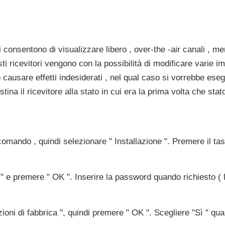
liti consentono di visualizzare libero , over-the -air canali , 
ti ricevitori vengono con la possibilità di modificare varie im
causare effetti indesiderati , nel qual caso si vorrebbe esegu
istina il ricevitore alla stato in cui era la prima volta che sta
omando , quindi selezionare " Installazione ". Premere il tas
e premere " OK ". Inserire la password quando richiesto ( l
oni di fabbrica ", quindi premere " OK ". Scegliere "Sì " qua