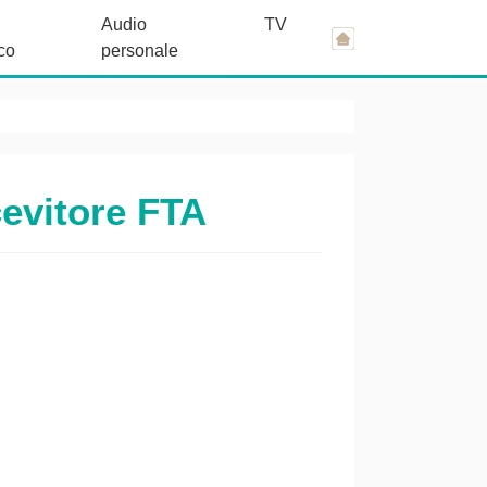
Audio
TV
co
personale
cevitore FTA