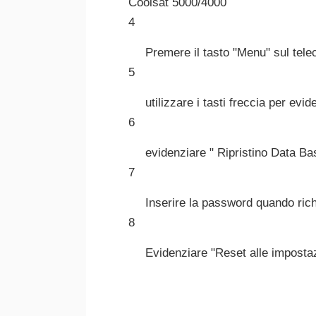
Coolsat 5000/4000
4
Premere il tasto "Menu" sul tel
5
utilizzare i tasti freccia per evi
6
evidenziare " Ripristino Data Ba
7
Inserire la password quando rich
8
Evidenziare "Reset alle impostazi