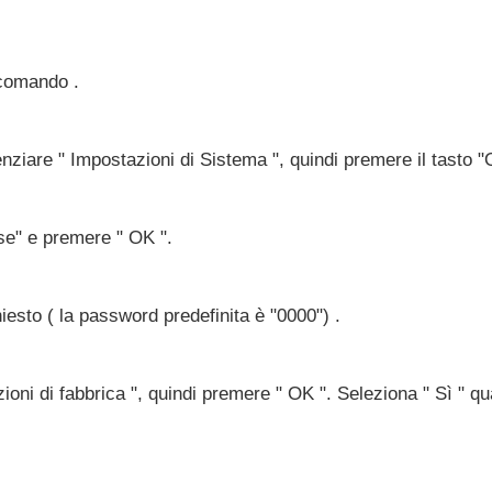
ecomando .
denziare " Impostazioni di Sistema ", quindi premere il tasto "
se" e premere " OK ".
iesto ( la password predefinita è "0000") .
oni di fabbrica ", quindi premere " OK ". Seleziona " Sì " qu