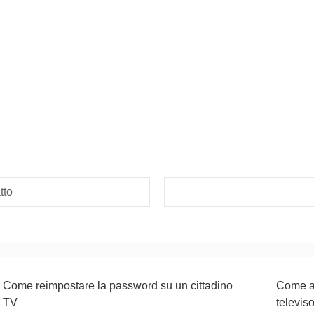
tto
Come reimpostare la password su un cittadino
Come az
TV
televi