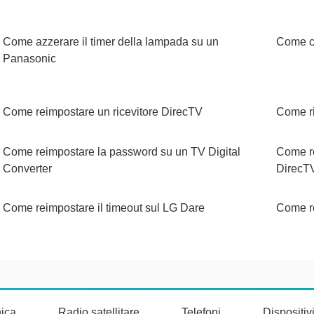
Come azzerare il timer della lampada su un
Come co
Panasonic
Come reimpostare un ricevitore DirecTV
Come ri
Come reimpostare la password su un TV Digital
Come re
Converter
DirecT
Come reimpostare il timeout sul LG Dare
Come r
nica
Radio satellitare
Telefoni
Dispositi