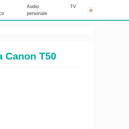
Audio
TV
co
personale
ra Canon T50