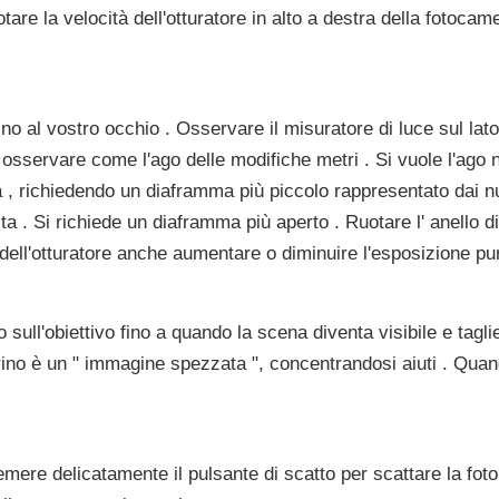
are la velocità dell'otturatore in alto a destra della fotocame
no al vostro occhio . Osservare il misuratore di luce sul lato
 osservare come l'ago delle modifiche metri . Si vuole l'ago n
 , richiedendo un diaframma più piccolo rappresentato dai nu
a . Si richiede un diaframma più aperto . Ruotare l' anello di
dell'otturatore anche aumentare o diminuire l'esposizione pu
 sull'obiettivo fino a quando la scena diventa visibile e tag
irino è un " immagine spezzata ", concentrandosi aiuti . Quan
ere delicatamente il pulsante di scatto per scattare la foto 