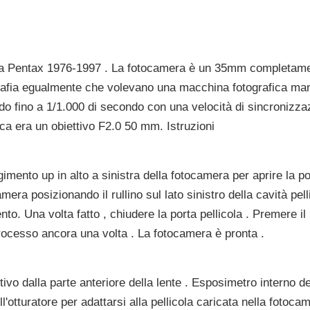
da Pentax 1976-1997 . La fotocamera è un 35mm completame
tografia egualmente che volevano una macchina fotografica m
do fino a 1/1.000 di secondo con una velocità di sincronizzaz
ca era un obiettivo F2.0 50 mm. Istruzioni
imento up in alto a sinistra della fotocamera per aprire la po
era posizionando il rullino sul lato sinistro della cavità pelli
to. Una volta fatto , chiudere la porta pellicola . Premere il p
processo ancora una volta . La fotocamera è pronta .
tivo dalla parte anteriore della lente . Esposimetro interno d
'otturatore per adattarsi alla pellicola caricata nella fotoca