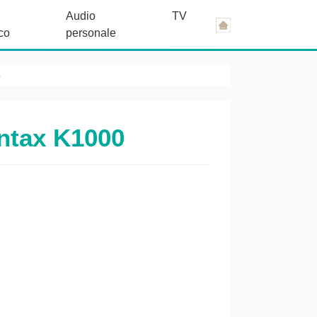
Audio
TV
co
personale
entax K1000