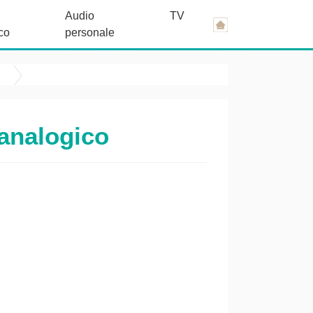
Audio
TV
co
personale
 analogico