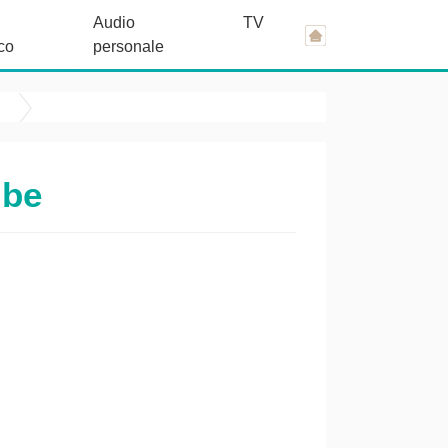
Audio
TV
co
personale
ibe