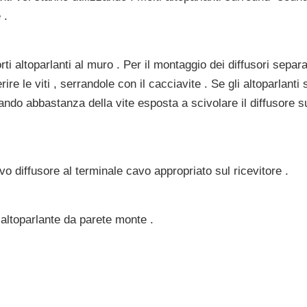
 .
ti altoparlanti al muro . Per il montaggio dei diffusori separat
erire le viti , serrandole con il cacciavite . Se gli altoparlanti
ciando abbastanza della vite esposta a scivolare il diffusore s
avo diffusore al terminale cavo appropriato sul ricevitore .
 altoparlante da parete monte .