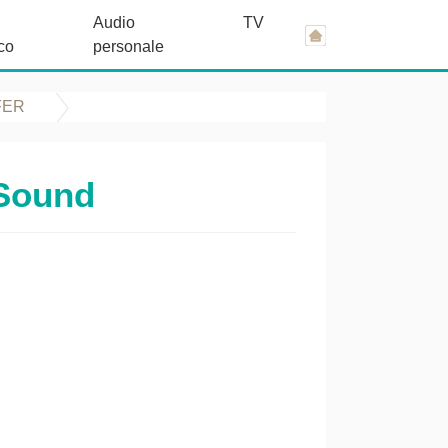
Audio
TV
co
personale
FER
Sound