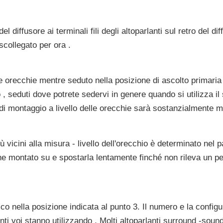
l diffusore ai terminali fili degli altoparlanti sul retro del di
scollegato per ora .
lle orecchie mentre seduto nella posizione di ascolto primaria
io , seduti dove potrete sedervi in genere quando si utilizza 
 di montaggio a livello delle orecchie sarà sostanzialmente mig
 vicini alla misura - livello dell'orecchio è determinato nel 
viene montato su e spostarla lentamente finché non rileva un 
cco nella posizione indicata al punto 3. Il numero e la configu
nti voi stanno utilizzando . Molti altoparlanti surround -sound