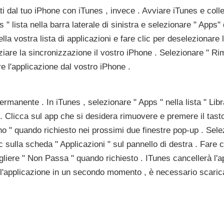
ti dal tuo iPhone con iTunes , invece . Avviare iTunes e coll
 " lista nella barra laterale di sinistra e selezionare " Apps"
lla vostra lista di applicazioni e fare clic per deselezionare l
iziare la sincronizzazione il vostro iPhone . Selezionare " Ri
e l'applicazione dal vostro iPhone .
rmanente . In iTunes , selezionare " Apps " nella lista " Libra
p . Clicca sul app che si desidera rimuovere e premere il tast
o " quando richiesto nei prossimi due finestre pop-up . Selez
ic sulla scheda " Applicazioni " sul pannello di destra . Fare c
liere " Non Passa " quando richiesto . ITunes cancellerà l'ap
e l'applicazione in un secondo momento , è necessario scari