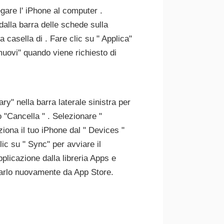
egare l' iPhone al computer .
 dalla barra delle schede sulla
a casella di . Fare clic su " Applica"
muovi" quando viene richiesto di
ry" nella barra laterale sinistra per
o "Cancella " . Selezionare "
iona il tuo iPhone dal " Devices "
lic su " Sync" per avviare il
plicazione dalla libreria Apps e
carlo nuovamente da App Store.