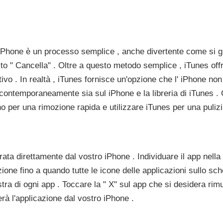
 iPhone è un processo semplice , anche divertente come si g
to " Cancella" . Oltre a questo metodo semplice , iTunes offr
tivo . In realtà , iTunes fornisce un'opzione che l' iPhone non
contemporaneamente sia sul iPhone e la libreria di iTunes .
no per una rimozione rapida e utilizzare iTunes per una puliz
ata direttamente dal vostro iPhone . Individuare il app nella
one fino a quando tutte le icone delle applicazioni sullo sch
nistra di ogni app . Toccare la " X" sul app che si desidera r
rà l'applicazione dal vostro iPhone .