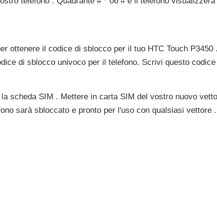
stro telefono . Quadrante # * 06 # e il telefono visualizzerà
er ottenere il codice di sblocco per il tuo HTC Touch P3450 .
odice di sblocco univoco per il telefono. Scrivi questo codice 
 la scheda SIM . Mettere in carta SIM del vostro nuovo vettor
lefono sarà sbloccato e pronto per l'uso con qualsiasi vettore .