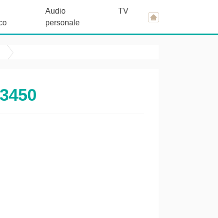
Audio
TV
co
personale
P3450