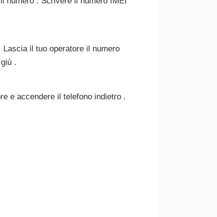
 il numero . Scrivere il numero IMEI
 Lascia il tuo operatore il numero
giù .
e e accendere il telefono indietro .