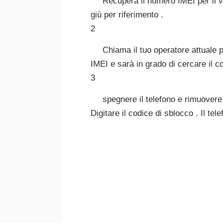
Recupera il numero IMEI per il vo
giù per riferimento .
2
Chiama il tuo operatore attuale p
IMEI e sarà in grado di cercare il c
3
spegnere il telefono e rimuovere
Digitare il codice di sblocco . Il te