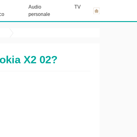
Audio
TV
co
personale
Nokia X2 02?