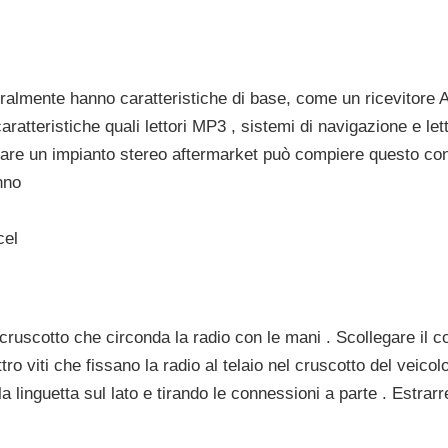
neralmente hanno caratteristiche di base, come un ricevitore
ratteristiche quali lettori MP3 , sistemi di navigazione e let
lare un impianto stereo aftermarket può compiere questo con
nno
cel
 cruscotto che circonda la radio con le mani . Scollegare il c
o viti che fissano la radio al telaio nel cruscotto del veicolo 
a linguetta sul lato e tirando le connessioni a parte . Estrarr